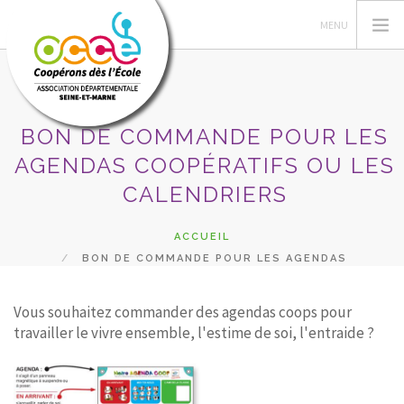
BON DE COMMANDE POUR LES
OCCE 77
AGENDAS COOPÉRATIFS OU LES
ACTIONS PÉDA
CALENDRIERS
GÉRER SA COOPÉRATIVE
ACCUEIL
ASTUCES RETKOOP
BON DE COMMANDE POUR LES AGENDAS
PRÊTS ET SERVICES
COOPÉRATIFS OU LES CALENDRIERS
Vous souhaitez commander des agendas coops pour
RECHERCHER
travailler le vivre ensemble, l'estime de soi, l'entraide ?
CONTACT