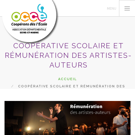
COOPÉRATIVE SCOLAIRE ET
OCCE 77
RÉMUNÉRATION DES ARTISTES-
ACTIONS PÉDA
AUTEURS
GÉRER SA COOPÉRATIVE
ACCUEIL
ASTUCES RETKOOP
COOPÉRATIVE SCOLAIRE ET RÉMUNÉRATION DES
PRÊTS ET SERVICES
ARTISTES-AUTEURS
RECHERCHER
CONTACT