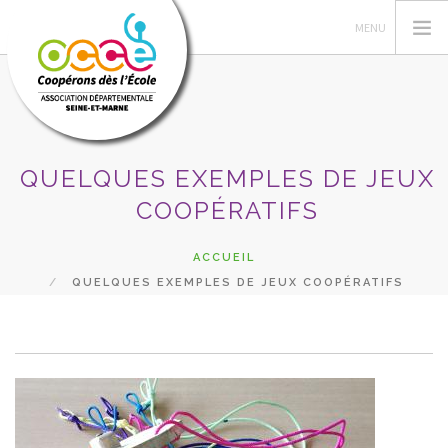
QUELQUES EXEMPLES DE JEUX
OCCE 77
COOPÉRATIFS
ACTIONS PÉDA
GÉRER SA COOPÉRATIVE
ACCUEIL
ASTUCES RETKOOP
QUELQUES EXEMPLES DE JEUX COOPÉRATIFS
PRÊTS ET SERVICES
RECHERCHER
CONTACT