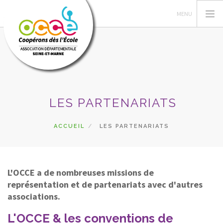
OCCE 77
LES PARTENARIATS
ACTIONS PÉDA
GÉRER SA COOPÉRATIVE
ACCUEIL
LES PARTENARIATS
ASTUCES RETKOOP
PRÊTS ET SERVICES
L'OCCE a de nombreuses missions de
RECHERCHER
représentation et de partenariats avec d'autres
associations.
CONTACT
L'OCCE & les conventions de